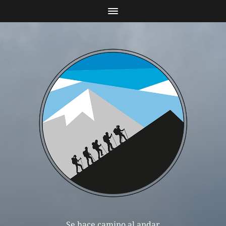
Se hace camino al andar