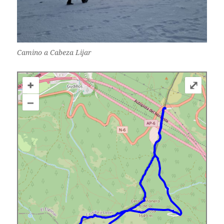
Camino a Cabeza Lijar
+
⤢
–