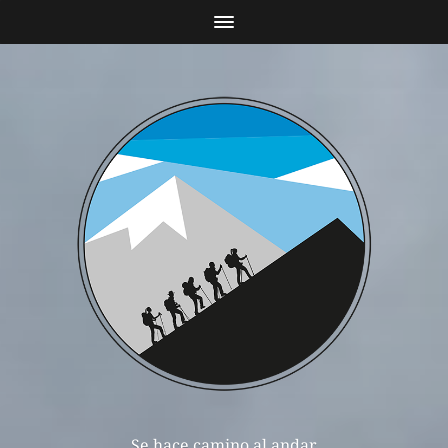
Se hace camino al andar