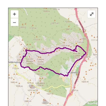
+
⤢
–