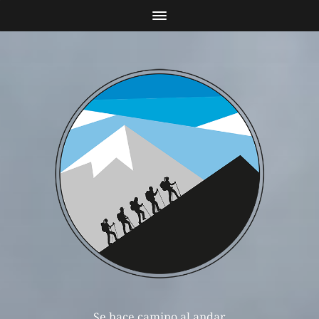
Se hace camino al andar