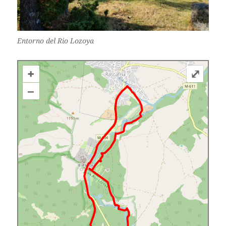
Entorno del Rio Lozoya
+
⤢
–