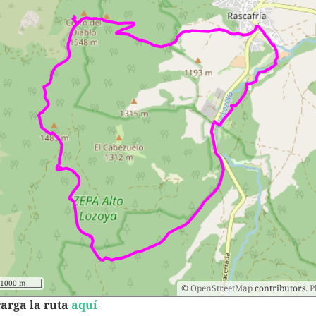
1000 m
©
OpenStreetMap
contributors.
P
arga la ruta
aquí