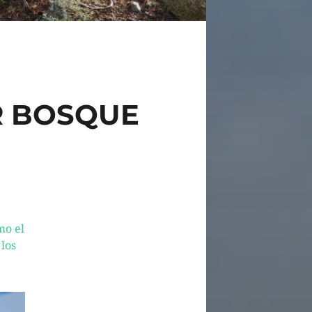
R BOSQUE
mo el
 los