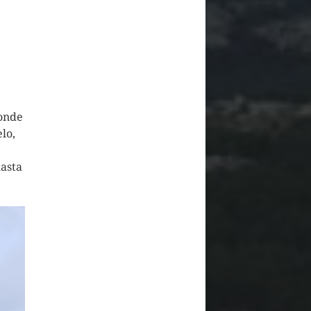
donde
lo,
hasta