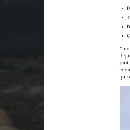
D
T
D
V
Come
deja
junt
comi
que 