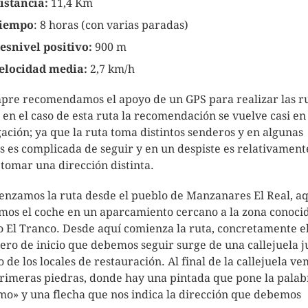
istancia:
11,4 Km
iempo
: 8 horas (con varias paradas)
esnivel positivo:
900 m
elocidad media:
2,7 km/h
pre recomendamos el apoyo de un GPS para realizar las ru
 en el caso de esta ruta la recomendación se vuelve casi en
gación; ya que la ruta toma distintos senderos y en algunas
s es complicada de seguir y en un despiste es relativament
l tomar una dirección distinta.
nzamos la ruta desde el pueblo de Manzanares El Real, aq
mos el coche en un aparcamiento cercano a la zona conoci
 El Tranco. Desde aquí comienza la ruta, concretamente e
ero de inicio que debemos seguir surge de una callejuela j
o de los locales de restauración. Al final de la callejuela v
primeras piedras, donde hay una pintada que pone la palab
mo» y una flecha que nos indica la dirección que debemos