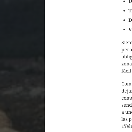
D
T
D
V
Siem
pero
obli
zona
fáci
Come
deja
como
send
a un
las 
«Yel