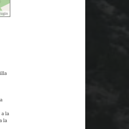
lugin
illa
da
 a la
a la