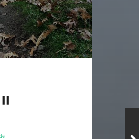
II
 de