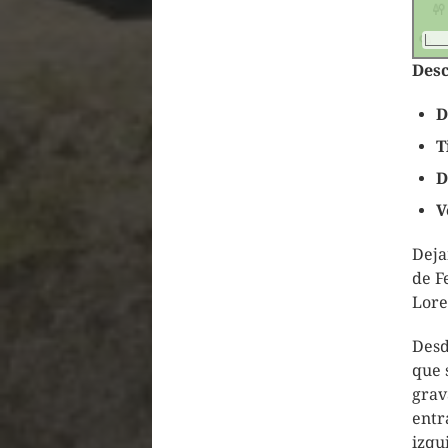
Desc
D
T
D
V
Deja
de F
Lore
Desd
que 
grav
entr
izqu