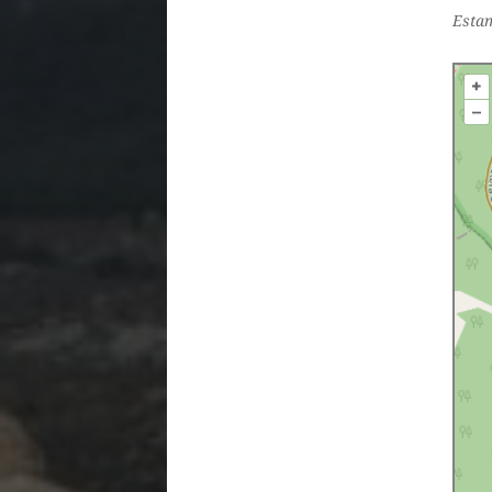
Estam
+
–