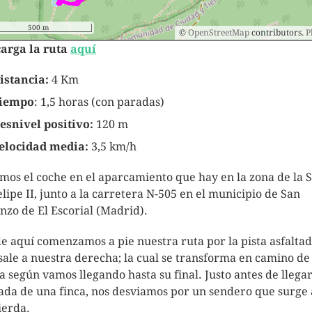
500 m
©
OpenStreetMap
contributors.
P
arga la ruta
aquí
istancia:
4 Km
iempo
: 1,5 horas (con paradas)
esnivel positivo:
120 m
elocidad media:
3,5 km/h
mos el coche en el aparcamiento que hay en la zona de la S
elipe II, junto a la carretera N-505 en el municipio de San
nzo de El Escorial (Madrid).
e aquí comenzamos a pie nuestra ruta por la pista asfalta
sale a nuestra derecha; la cual se transforma en camino de
a según vamos llegando hasta su final. Justo antes de llegar
ada de una finca, nos desviamos por un sendero que surge 
ierda.